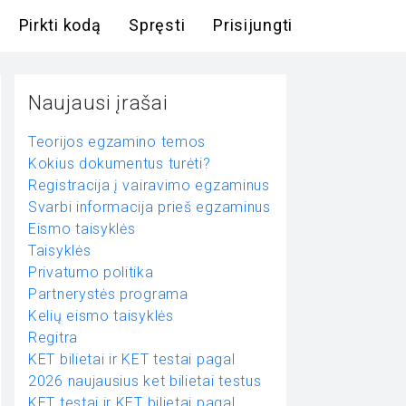
Pirkti kodą
Spręsti
Prisijungti
Naujausi įrašai
Teorijos egzamino temos
Kokius dokumentus turėti?
Registracija į vairavimo egzaminus
Svarbi informacija prieš egzaminus
Eismo taisyklės
Taisyklės
Privatumo politika
Partnerystės programa
Kelių eismo taisyklės
Regitra
KET bilietai ir KET testai pagal
2026 naujausius ket bilietai testus
KET testai ir KET bilietai pagal