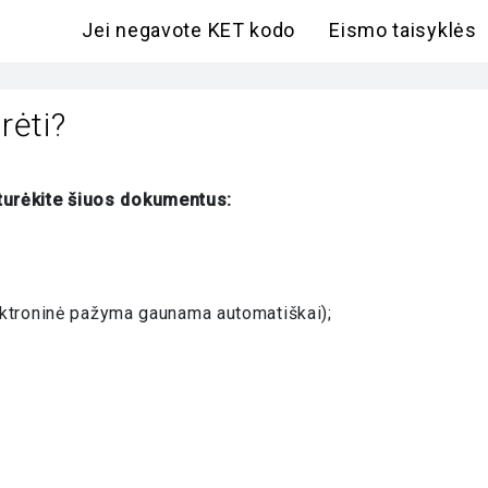
Jei negavote KET kodo
Eismo taisyklės
rėti?
 turėkite šiuos dokumentus:
ektroninė pažyma gaunama automatiškai);