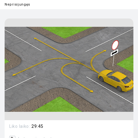
Neprisijungęs
Liko laiko:
29:45