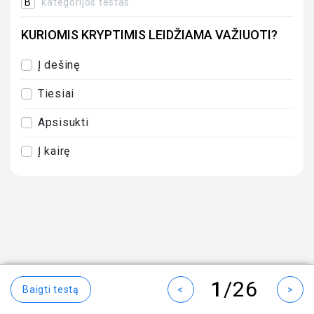
B
kategorijos testas
KURIOMIS KRYPTIMIS LEIDŽIAMA VAŽIUOTI?
Į dešinę
Tiesiai
Apsisukti
Į kairę
1
/26
Baigti testą
<
>