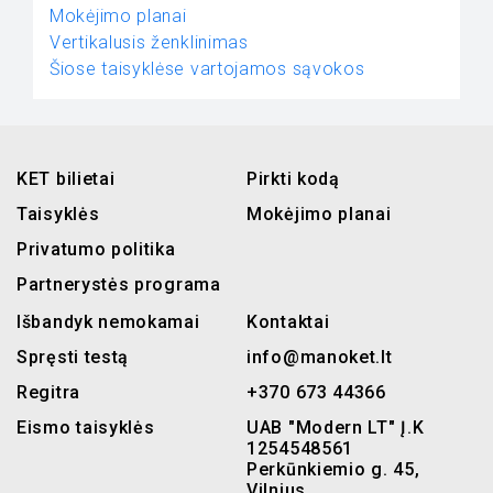
Mokėjimo planai
Vertikalusis ženklinimas
Šiose taisyklėse vartojamos sąvokos
KET bilietai
Pirkti kodą
Taisyklės
Mokėjimo planai
Privatumo politika
Partnerystės programa
Išbandyk nemokamai
Kontaktai
Spręsti testą
info@manoket.lt
Regitra
+370 673 44366
Eismo taisyklės
UAB "Modern LT" Į.K
1254548561
Perkūnkiemio g. 45,
Vilnius